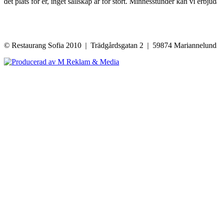
det plats för er, inget sällskap är för stort. Minnesstunder kan vi erbj
© Restaurang Sofia 2010 | Trädgårdsgatan 2 | 59874 Mariannelun