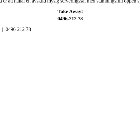
uda er att hållai en avskild mysig serveringssal med stämningsfull öppen s
Take Away!
0496-212 78
d | 0496-212 78